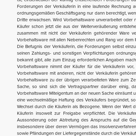
Forderungen der Verkäuferin in eine laufende Rechnung 
ordnungsgemäßen Geschäftsgang nur dann berechtigt, wenn e
Dritte erwachsen. Wird Vorbehaltsware unverarbeitet oder n
Käufer schon jetzt die aus der Weiterveräußerung entste
zusammen mit nicht der Verkäuferin gehörender Ware ver
Vorbehaltsware mit allen Nebenrechten und Rang vor dem Re
Die Befugnis der Verkäuferin, die Forderungen selbst einzuz
seinen Zahlungs- und sonstigen Verpflichtungen ordnung
bekannt gibt, alle zum Einzug erforderlichen Angaben mach
Vorbehaltsware nimmt der Käufer für die Verkäuferin vor
Vorbehaltsware mit anderen, nicht der Verkäuferin gehöre
Vorbehaltsware zu der übrigen verarbeiteten Ware zum Ze
Sache, so sind sich die Vertragspartner darüber einig, 
Vorbehaltsware Miteigentum an der neuen Sache einräumt un
eine wechselmäßige Haftung des Verkäufers begründet, so 
Wechsel durch die Käuferin als Bezogene. Wenn der Wert de
Käuferin insoweit zur Freigabe verpflichtet. Die Verkäu
Aussonderung oder Abtretung des Anspruchs auf die Gegen
insbesondere über deren Vermögen das Insolvenzverfahren 
sowie Pfändungen der Liefergegenstände durch die Verkäuferi