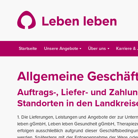
Skip
to
content
Startseite
Unsere Angebote
Über uns
Karriere &
Allgemeine Geschäf
Auftrags-, Liefer- und Zah
Standorten in den Landkrei
1. Die Lieferungen, Leistungen und Angebote der zur Unte
leben gGmbH, Leben leben Gesundheit gGmbH, Therapiezent
erfolgen ausschließlich aufgrund dieser Geschäftsbedingu
werden. Spätestens mit der Entgegennahme der Ware oder 