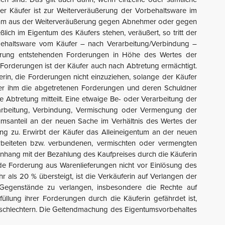
 Käufer ist zur Weiterveräußerung der Vorbehaltsware im
ie ihm aus der Weiterveräußerung gegen Abnehmer oder gegen
ich im Eigentum des Käufers stehen, veräußert, so tritt der
rbehaltsware vom Käufer – nach Verarbeitung/Verbindung –
ußerung entstehenden Forderungen in Höhe des Wertes der
Forderungen ist der Käufer auch nach Abtretung ermächtigt.
ferin, die Forderungen nicht einzuziehen, solange der Käufer
er ihm die abgetretenen Forderungen und deren Schuldner
Abtretung mitteilt. Eine etwaige Be- oder Verarbeitung der
erarbeitung, Verbindung, Vermischung oder Vermengung der
umsanteil an der neuen Sache im Verhältnis des Wertes der
g zu. Erwirbt der Käufer das Alleineigentum an der neuen
arbeiteten bzw. verbundenen, vermischten oder vermengten
nhang mit der Bezahlung des Kaufpreises durch die Käuferin
de Forderung aus Warenlieferungen nicht vor Einlösung des
als 20 % übersteigt, ist die Verkäuferin auf Verlangen der
en Gegenstände zu verlangen, insbesondere die Rechte auf
lung ihrer Forderungen durch die Käuferin gefährdet ist,
rschlechtern. Die Geltendmachung des Eigentumsvorbehaltes