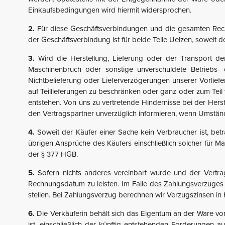
Einkaufsbedingungen wird hiermit widersprochen.
2.
Für diese Geschäftsverbindungen und die gesamten Recht
der Geschäftsverbindung ist für beide Teile Uelzen, soweit de
3.
Wird die Herstellung, Lieferung oder der Transport d
Maschinenbruch oder sonstige unverschuldete Betriebs- 
Nichtbelieferung oder Lieferverzögerungen unserer Vorlief
auf Teillieferungen zu beschränken oder ganz oder zum Tei
entstehen. Von uns zu vertretende Hindernisse bei der Hers
den Vertragspartner unverzüglich informieren, wenn Umstände 
4.
Soweit der Käufer einer Sache kein Verbraucher ist, betr
übrigen Ansprüche des Käufers einschließlich solcher für 
der § 377 HGB.
5.
Sofern nichts anderes vereinbart wurde und der Vertra
Rechnungsdatum zu leisten. Im Falle des Zahlungsverzuges s
stellen. Bei Zahlungsverzug berechnen wir Verzugszinsen in
6.
Die Verkäuferin behält sich das Eigentum an der Ware vo
ist, einschließlich der künftig entstehenden Forderungen 