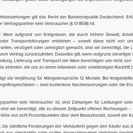
sbeziehungen gilt das Recht der Bundesrepublik Deutschland. Erfüll
r Vertragspartner kein Verbraucher (§ 13 BGB) ist.
er Ware aufgrund von Ereignissen, die durch höhere Gewalt, Arbei
oder Transportstörungen entstehen – soweit diese nicht von uns
eranten, verzögert oder unmöglich gemacht, sind wir berechtigt, die
l vom Vertrag zurückzutreten. Dasselbe gilt, wenn aufgrund derartig
tellung, Lieferung und Transport der Ware berechtigen uns nicht, von
eintreten, die uns zu einem teilweisen oder vollständigen Rücktritt 
ägt die Verjährung für Mängelansprüche 12 Monate. Bei festgestellte
Mangelfolgeschäden – zwei kostenlose Nachbesserungen oder die Ersa
gspartner kein Verbraucher ist, sind Zahlungen für Leistungen so
ind wir berechtigt, alle zu diesem Zeitpunkt offenen Rechnungen – 
 Höhe von acht Prozentpunkten über dem Basiszinssatz, soweit der Käu
r, bis sämtliche Forderungen der Verkäuferin gegen den Käufer aus 
auch aus gleichzeitig oder später abgeschlossenen Verträgen beglic