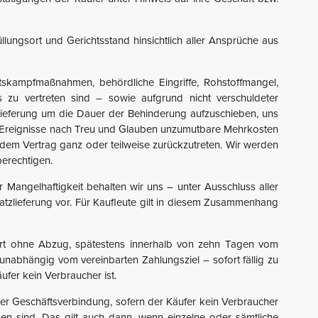
ungsort und Gerichtsstand hinsichtlich aller Ansprüche aus
tskampfmaßnahmen, behördliche Eingriffe, Rohstoffmangel,
 zu vertreten sind – sowie aufgrund nicht verschuldeter
 Lieferung um die Dauer der Behinderung aufzuschieben, uns
er Ereignisse nach Treu und Glauben unzumutbare Mehrkosten
 dem Vertrag ganz oder teilweise zurückzutreten. Wir werden
berechtigen.
r Mangelhaftigkeit behalten wir uns – unter Ausschluss aller
tzlieferung vor. Für Kaufleute gilt in diesem Zusammenhang
fort ohne Abzug, spätestens innerhalb von zehn Tagen vom
unabhängig vom vereinbarten Zahlungsziel – sofort fällig zu
fer kein Verbraucher ist.
der Geschäftsverbindung, sofern der Käufer kein Verbraucher
hen sind. Das gilt auch dann, wenn einzelne oder sämtliche