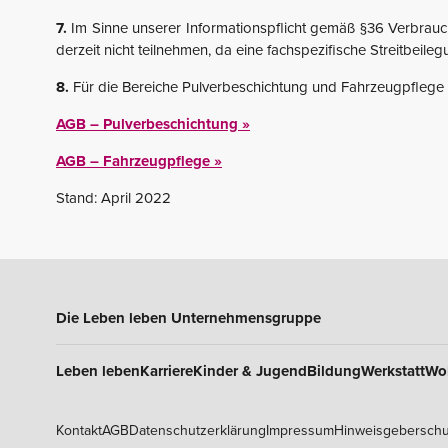
7.
Im Sinne unserer Informationspflicht gemäß §36 Verbrauche
derzeit nicht teilnehmen, da eine fachspezifische Streitbeileg
8.
Für die Bereiche Pulverbeschichtung und Fahrzeugpfleg
AGB – Pulverbeschichtung »
AGB – Fahrzeugpflege »
Stand: April 2022
Die Leben leben Unternehmensgruppe
Leben leben
Karriere
Kinder & Jugend
Bildung
Werkstatt
Wo
Kontakt
AGB
Datenschutzerklärung
Impressum
Hinweisgeberschu