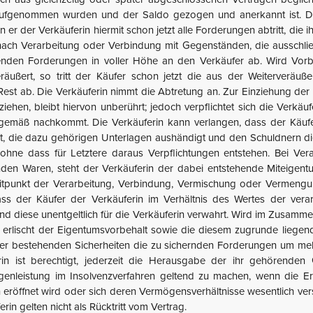
aufgenommen wurden und der Saldo gezogen und anerkannt ist. Der
r der Verkäuferin hiermit schon jetzt alle Forderungen abtritt, d
ach Verarbeitung oder Verbindung mit Gegenständen, die ausschließl
henden Forderungen in voller Höhe an den Verkäufer ab. Wird Vo
äußert, so tritt der Käufer schon jetzt die aus der Weiterverä
st ab. Die Verkäuferin nimmt die Abtretung an. Zur Einziehung der 
iehen, bleibt hiervon unberührt; jedoch verpflichtet sich die Verkäu
sgemäß nachkommt. Die Verkäuferin kann verlangen, dass der Käuf
t, die dazu gehörigen Unterlagen aushändigt und den Schuldnern die 
, ohne dass für Letztere daraus Verpflichtungen entstehen. Bei V
nden Waren, steht der Verkäuferin der dabei entstehende Miteigent
itpunkt der Verarbeitung, Verbindung, Vermischung oder Vermengun
dass der Käufer der Verkäuferin im Verhältnis des Wertes der ver
d diese unentgeltlich für die Verkäuferin verwahrt. Wird im Zusamme
erlischt der Eigentumsvorbehalt sowie die diesem zugrunde liegen
r bestehenden Sicherheiten die zu sichernden Forderungen um mehr 
ferin ist berechtigt, jederzeit die Herausgabe der ihr gehörend
leistung im Insolvenzverfahren geltend zu machen, wenn die Erfül
eröffnet wird oder sich deren Vermögensverhältnisse wesentlich ve
n gelten nicht als Rücktritt vom Vertrag.