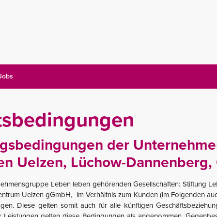
 Jobs
tsbedingungen
lungsbedingungen der Unternehm
sen Uelzen, Lüchow-Dannenberg, 
rnehmensgruppe Leben leben gehörenden Gesellschaften: Stiftung 
rum Uelzen gGmbH, im Verhältnis zum Kunden (im Folgenden auch a
ngen. Diese gelten somit auch für alle künftigen Geschäftsbeziehun
Leistungen gelten diese Bedingungen als angenommen. Gegenbestä